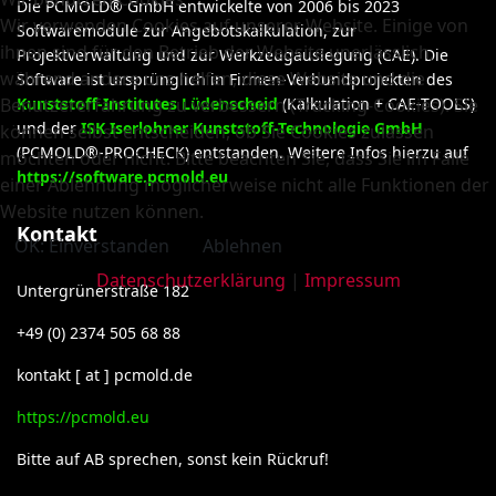
Die PCMOLD® GmbH entwickelte von 2006 bis 2023
Wir verwenden Cookies auf unserer Website. Einige von
Softwaremodule zur Angebotskalkulation, zur
ihnen sind für den Betrieb der Website unerlässlich,
Projektverwaltung und zur Werkzeugauslegung (CAE). Die
während andere uns helfen, diese Website und die
Software ist ursprünglich in Firmen-Verbundprojekten des
Benutzererfahrung zu verbessern (Tracking-Cookies). Sie
Kunststoff-Institutes Lüdenscheid
(Kalkulation + CAE-TOOLS)
und der
ISK Iserlohner Kunststoff-Technologie GmbH
können selbst entscheiden, ob Sie Cookies zulassen
(PCMOLD®-PROCHECK) entstanden. Weitere Infos hierzu auf
möchten oder nicht. Bitte beachten Sie, dass Sie im Falle
https://software.pcmold.eu
einer Ablehnung möglicherweise nicht alle Funktionen der
Website nutzen können.
Kontakt
OK: Einverstanden
Ablehnen
Datenschutzerklärung
|
Impressum
Untergrünerstraße 182
+49 (0) 2374 505 68 88
kontakt [ at ] pcmold.de
https://pcmold.eu
Bitte auf AB sprechen, sonst kein Rückruf!