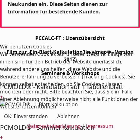
Neukunden ein. Diese Seiten dienen zur
Information für bestehende Kunden.
PCCALC-FT : Lizenzübersicht
Wir benutzen Cookies
Film zur ‚Ein-Blatt-Kalkulation’(in vimeo® - Version
Wir verwenden Cookies auf unserer Website. Einige von
2017)
ihnen sind für den Betrieb der Website unerlässlich,
während andere uns helfen, diese Website und die
Seminare & Workshops
Benutzererfahrung zu verbessern (Tracking-Cookies). Sie
können selbst entscheiden, ob Sie Cookies zulassen
PCMOLD® - Kalkulation auf 1 Tabellenblatt
möchten oder nicht. Bitte beachten Sie, dass Sie im Falle
+
einer Ablehnung möglicherweise nicht alle Funktionen der
Website nutzen können.
OK: Einverstanden
Ablehnen
Datenschutzerklärung
|
Impressum
PCMOLD® - Sammel-Kalkulation
+