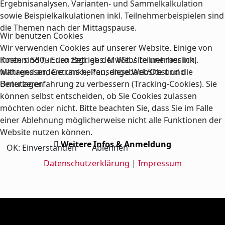
Ergebnisanalysen, Varianten- und Sammelkalkulation
sowie Beispielkalkulationen inkl. Teilnehmerbeispielen sind
die Themen nach der Mittagspause.
Wir benutzen Cookies
Wir verwenden Cookies auf unserer Website. Einige von
ihnen sind für den Betrieb der Website unerlässlich,
Kosten: 550,- Euro zzgl. ges. MwSt. / Teilnehmer inkl.
während andere uns helfen, diese Website und die
Mittagessen, Getränke, Pausengebäck/Obst und
Benutzererfahrung zu verbessern (Tracking-Cookies). Sie
Unterlagen
können selbst entscheiden, ob Sie Cookies zulassen
möchten oder nicht. Bitte beachten Sie, dass Sie im Falle
einer Ablehnung möglicherweise nicht alle Funktionen der
Website nutzen können.
Weitere Infos & Anmeldung
OK: Einverstanden
Ablehnen
Datenschutzerklärung
|
Impressum