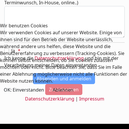
Terminwunsch, In-House, online..)
Wir benutzen Cookies
Wir verwenden Cookies auf unserer Website. Einige von
ihnen sind für den Betrieb der Website unerlässlich,
während andere uns helfen, diese Website und die
Ja
Benutzererfahrung zu verbessern (Tracking-Cookies). Sie
Ich kenne die
Datenschutzerklärung
und bin mit der
können selbst entscheiden, ob Sie Cookies zulassen
Verarbeitung meiner Daten einverstanden.
möchten oder nicht. Bitte beachten Sie, dass Sie im Falle
einer Ablehnung möglicherweise nicht alle Funktionen der
Website nutzen können.
OK: Einverstanden
Ablehnen
Datenschutzerklärung
|
Impressum