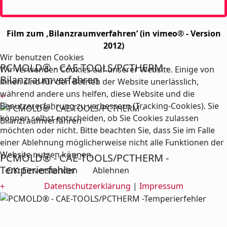
Film zum ‚Bilanzraumverfahren’ (in vimeo® - Version
2012)
Wir benutzen Cookies
PCMOLD® - CAE-TOOLS/PCTHERM -
Wir verwenden Cookies auf unserer Website. Einige von
Bilanzraumverfahren
ihnen sind für den Betrieb der Website unerlässlich,
während andere uns helfen, diese Website und die
+
Benutzererfahrung zu verbessern (Tracking-Cookies). Sie
können selbst entscheiden, ob Sie Cookies zulassen
möchten oder nicht. Bitte beachten Sie, dass Sie im Falle
einer Ablehnung möglicherweise nicht alle Funktionen der
Website nutzen können.
PCMOLD® - CAE-TOOLS/PCTHERM -
Temperierfehler
OK: Einverstanden
Ablehnen
Datenschutzerklärung
|
Impressum
+