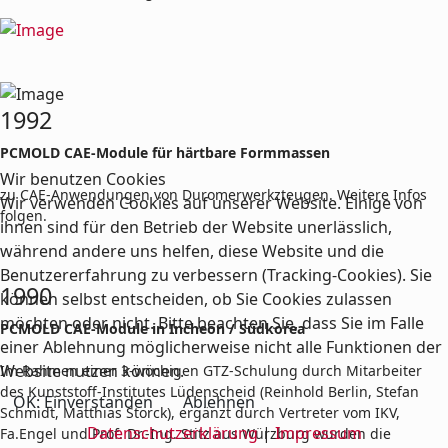
1992
PCMOLD CAE-Module für härtbare Formmassen
Wir benutzen Cookies
zu CAE-Anwendungen von Duromerwerkzteugen. Weitere Infos
Wir verwenden Cookies auf unserer Website. Einige von
folgen.
ihnen sind für den Betrieb der Website unerlässlich,
während andere uns helfen, diese Website und die
Benutzererfahrung zu verbessern (Tracking-Cookies). Sie
1990
können selbst entscheiden, ob Sie Cookies zulassen
möchten oder nicht. Bitte beachten Sie, dass Sie im Falle
PCMOLD CAE-Module in Incheon / Südkorea
einer Ablehnung möglicherweise nicht alle Funktionen der
Website nutzen können.
Im Rahmen einer 3-wöchigen GTZ-Schulung durch Mitarbeiter
des Kunststoff-Institutes Lüdenscheid (Reinhold Berlin, Stefan
OK: Einverstanden
Ablehnen
Schmidt, Matthias Storck), ergänzt durch Vertreter vom IKV,
Datenschutzerklärung
|
Impressum
Fa.Engel und Prof. Dr.-Ing. Stitz aus Würzburg wurden die