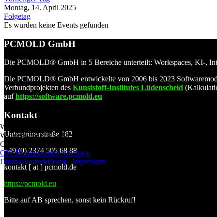
Montag, 14. April 2025
Folgetag
Es wurden keine Events gefunden
PCMOLD GmbH
Die PCMOLD® GmbH in 5 Bereiche unterteilt: Workspaces, KI-, Inte
Die PCMOLD® GmbH entwickelte von 2006 bis 2023 Softwaremodule z
Verbundprojekten des
Kunststoff-Institutes Lüdenscheid
(Kalkulat
auf
https://software.pcmold.eu
Kontakt
Wir benutzen Cookies
Untergrünerstraße 182
Wir verwenden Cookies auf unserer Website. Einige von ihnen sind für
Cookies). Sie können selbst entscheiden, ob Sie Cookies zulassen möch
+49 (0) 2374 505 68 88
OK: Einverstanden
Ablehnen
Datenschutzerklärung
|
Impressum
kontakt [ at ] pcmold.de
https://pcmold.eu
Bitte auf AB sprechen, sonst kein Rückruf!