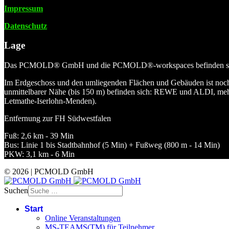
Impressum
Datenschutz
Lage
Das PCMOLD® GmbH und die PCMOLD®-workspaces befinden sich a
Im Erdgeschoss und den umliegenden Flächen und Gebäuden ist noch e
unmittelbarer Nähe (bis 150 m) befinden sich: REWE und ALDI, mehre
Letmathe-Iserlohn-Menden).
Entfernung zur FH Südwestfalen
Fuß: 2,6 km - 39 Min
Bus: Linie 1 bis Stadtbahnhof (5 Min) + Fußweg (800 m - 14 Min)
PKW: 3,1 km - 6 Min
© 2026 | PCMOLD GmbH
Suchen
Start
Online Veranstaltungen
MS-TEAMS(TM) für Teilnehmer