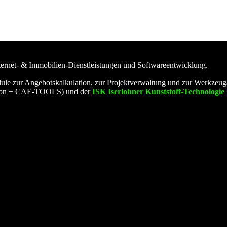
rnet- & Immobilien-Dienstleistungen und Softwareentwicklung.
ur Angebotskalkulation, zur Projektverwaltung und zur Werkzeugaus
ion + CAE-TOOLS) und der
ISK Iserlohner Kunststoff-Technolog
 den Betrieb der Website unerlässlich, während andere uns helfen, die
ten oder nicht. Bitte beachten Sie, dass Sie im Falle einer Ablehnung