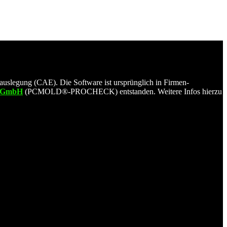
legung (CAE). Die Software ist ursprünglich in Firmen-
ie GmbH
(PCMOLD®-PROCHECK) entstanden. Weitere Infos hierzu
se Website und die Benutzererfahrung zu verbessern (Tracking-
 möglicherweise nicht alle Funktionen der Website nutzen können.