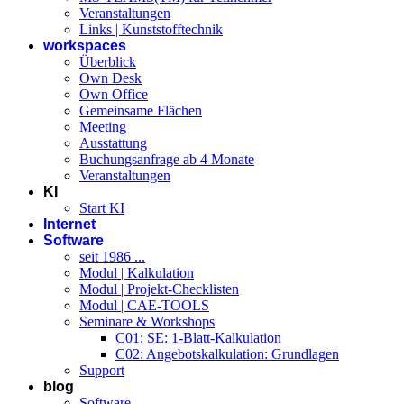
Veranstaltungen
Links | Kunststofftechnik
workspaces
Überblick
Own Desk
Own Office
Gemeinsame Flächen
Meeting
Ausstattung
Buchungsanfrage ab 4 Monate
Veranstaltungen
KI
Start KI
Internet
Software
seit 1986 ...
Modul | Kalkulation
Modul | Projekt-Checklisten
Modul | CAE-TOOLS
Seminare & Workshops
C01: SE: 1-Blatt-Kalkulation
C02: Angebotskalkulation: Grundlagen
Support
blog
Software