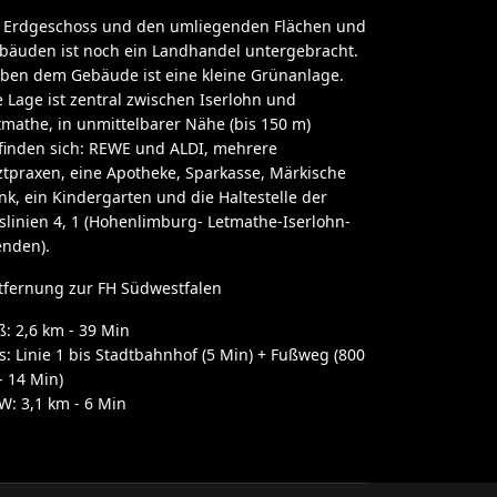
 Erdgeschoss und den umliegenden Flächen und
bäuden ist noch ein Landhandel untergebracht.
ben dem Gebäude ist eine kleine Grünanlage.
e Lage ist zentral zwischen Iserlohn und
tmathe, in unmittelbarer Nähe (bis 150 m)
finden sich: REWE und ALDI, mehrere
ztpraxen, eine Apotheke, Sparkasse, Märkische
nk, ein Kindergarten und die Haltestelle der
slinien 4, 1 (Hohenlimburg- Letmathe-Iserlohn-
nden).
tfernung zur FH Südwestfalen
ß: 2,6 km - 39 Min
s: Linie 1 bis Stadtbahnhof (5 Min) + Fußweg (800
- 14 Min)
W: 3,1 km - 6 Min