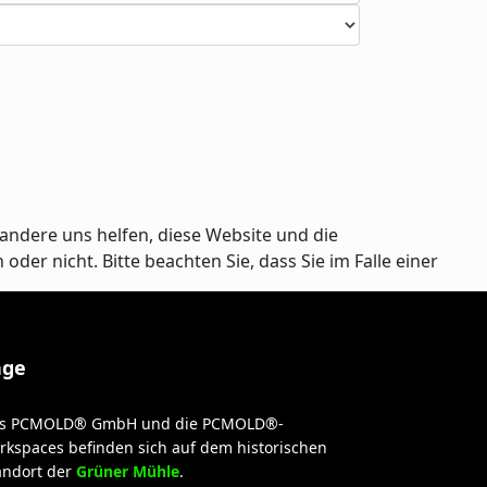
andere uns helfen, diese Website und die
er nicht. Bitte beachten Sie, dass Sie im Falle einer
age
s PCMOLD® GmbH und die PCMOLD®-
rkspaces befinden sich auf dem historischen
andort der
Grüner Mühle
.