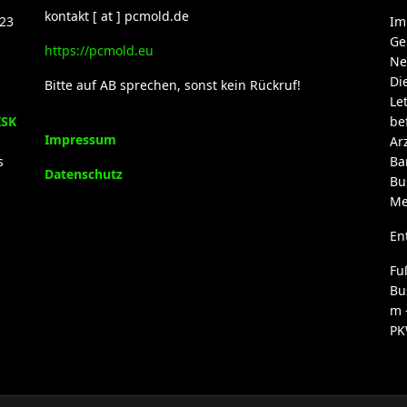
kontakt [ at ] pcmold.de
23
Im
Ge
https://pcmold.eu
Ne
Di
Bitte auf AB sprechen, sonst kein Rückruf!
Le
ISK
be
Impressum
Ar
s
Ba
Datenschutz
Bu
Me
En
Fu
Bu
m 
PK