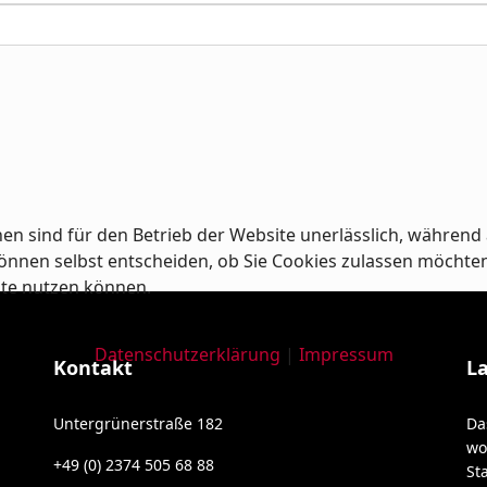
en sind für den Betrieb der Website unerlässlich, während 
nnen selbst entscheiden, ob Sie Cookies zulassen möchten od
ite nutzen können.
Datenschutzerklärung
|
Impressum
Kontakt
L
Untergrünerstraße 182
Da
wo
+49 (0) 2374 505 68 88
St