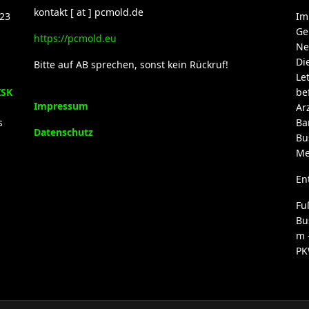
kontakt [ at ] pcmold.de
23
Im
Ge
https://pcmold.eu
Ne
Di
Bitte auf AB sprechen, sonst kein Rückruf!
Le
ISK
be
Impressum
Ar
s
Ba
Datenschutz
Bu
Me
En
Fu
Bu
m 
PK