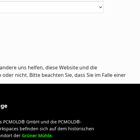
andere uns helfen, diese Website und die
er nicht. Bitte beachten Sie, dass Sie im Falle einer
age
s PCMOLD® GmbH und die PCMOLD®-
rkspaces befinden sich auf dem historischen
andort der
Grüner Mühle
.