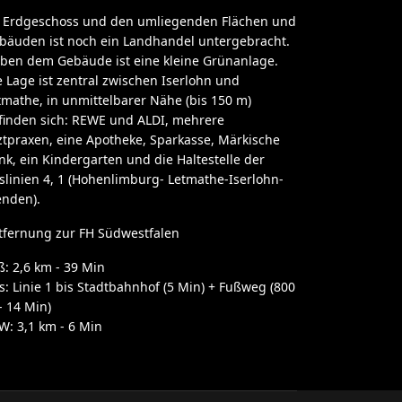
 Erdgeschoss und den umliegenden Flächen und
bäuden ist noch ein Landhandel untergebracht.
ben dem Gebäude ist eine kleine Grünanlage.
e Lage ist zentral zwischen Iserlohn und
tmathe, in unmittelbarer Nähe (bis 150 m)
finden sich: REWE und ALDI, mehrere
ztpraxen, eine Apotheke, Sparkasse, Märkische
nk, ein Kindergarten und die Haltestelle der
slinien 4, 1 (Hohenlimburg- Letmathe-Iserlohn-
nden).
tfernung zur FH Südwestfalen
ß: 2,6 km - 39 Min
s: Linie 1 bis Stadtbahnhof (5 Min) + Fußweg (800
- 14 Min)
W: 3,1 km - 6 Min