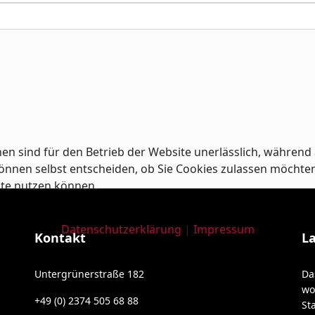
en sind für den Betrieb der Website unerlässlich, während 
nnen selbst entscheiden, ob Sie Cookies zulassen möchten od
ite nutzen können.
Datenschutzerklärung
|
Impressum
Kontakt
L
Untergrünerstraße 182
Da
wo
+49 (0) 2374 505 68 88
St