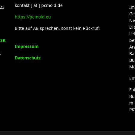
kontakt [ at ] pcmold.de
23
Im
Ge
https://pcmold.eu
Ne
Di
Bitte auf AB sprechen, sonst kein Rückruf!
Le
ISK
be
Impressum
Ar
s
Ba
Datenschutz
Bu
Me
En
Fu
Bu
m 
PK