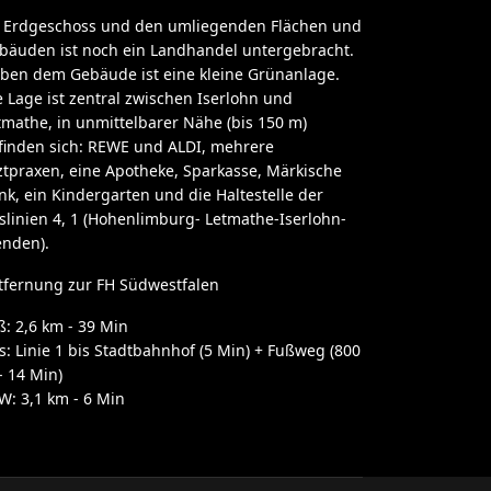
 Erdgeschoss und den umliegenden Flächen und
bäuden ist noch ein Landhandel untergebracht.
ben dem Gebäude ist eine kleine Grünanlage.
e Lage ist zentral zwischen Iserlohn und
tmathe, in unmittelbarer Nähe (bis 150 m)
finden sich: REWE und ALDI, mehrere
ztpraxen, eine Apotheke, Sparkasse, Märkische
nk, ein Kindergarten und die Haltestelle der
slinien 4, 1 (Hohenlimburg- Letmathe-Iserlohn-
nden).
tfernung zur FH Südwestfalen
ß: 2,6 km - 39 Min
s: Linie 1 bis Stadtbahnhof (5 Min) + Fußweg (800
- 14 Min)
W: 3,1 km - 6 Min