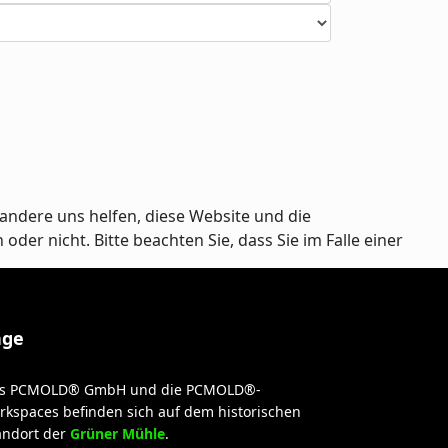
andere uns helfen, diese Website und die
er nicht. Bitte beachten Sie, dass Sie im Falle einer
age
s PCMOLD® GmbH und die PCMOLD®-
rkspaces befinden sich auf dem historischen
andort der
Grüner Mühle
.