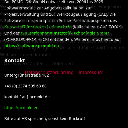
Die PCMOLD® GmbH entwickelte von 2006 bis 2023
Wir verwenden Cookies auf unserer Website. Einige von
Softwaremodule zur Angebotskalkulation, zur
ihnen sind für den Betrieb der Website unerlässlich,
Projektverwaltung und zur Werkzeugauslegung (CAE). Die
während andere uns helfen, diese Website und die
Software ist ursprünglich in Firmen-Verbundprojekten des
Benutzererfahrung zu verbessern (Tracking-Cookies). Sie
Kunststoff-Institutes Lüdenscheid
(Kalkulation + CAE-TOOLS)
und der
ISK Iserlohner Kunststoff-Technologie GmbH
können selbst entscheiden, ob Sie Cookies zulassen
(PCMOLD®-PROCHECK) entstanden. Weitere Infos hierzu auf
möchten oder nicht. Bitte beachten Sie, dass Sie im Falle
https://software.pcmold.eu
einer Ablehnung möglicherweise nicht alle Funktionen der
Website nutzen können.
Kontakt
OK: Einverstanden
Ablehnen
Datenschutzerklärung
|
Impressum
Untergrünerstraße 182
+49 (0) 2374 505 68 88
kontakt [ at ] pcmold.de
https://pcmold.eu
Bitte auf AB sprechen, sonst kein Rückruf!