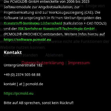
Die PCMOLD® GmbH entwickelte von 2006 bis 2023
Wir verwenden Cookies auf unserer Website. Einige von
Softwaremodule zur Angebotskalkulation, zur
ihnen sind für den Betrieb der Website unerlässlich,
Projektverwaltung und zur Werkzeugauslegung (CAE). Die
während andere uns helfen, diese Website und die
Software ist ursprünglich in Firmen-Verbundprojekten des
Benutzererfahrung zu verbessern (Tracking-Cookies). Sie
Kunststoff-Institutes Lüdenscheid
(Kalkulation + CAE-TOOLS)
und der
ISK Iserlohner Kunststoff-Technologie GmbH
können selbst entscheiden, ob Sie Cookies zulassen
(PCMOLD®-PROCHECK) entstanden. Weitere Infos hierzu auf
möchten oder nicht. Bitte beachten Sie, dass Sie im Falle
https://software.pcmold.eu
einer Ablehnung möglicherweise nicht alle Funktionen der
Website nutzen können.
Kontakt
OK: Einverstanden
Ablehnen
Datenschutzerklärung
|
Impressum
Untergrünerstraße 182
+49 (0) 2374 505 68 88
kontakt [ at ] pcmold.de
https://pcmold.eu
Bitte auf AB sprechen, sonst kein Rückruf!