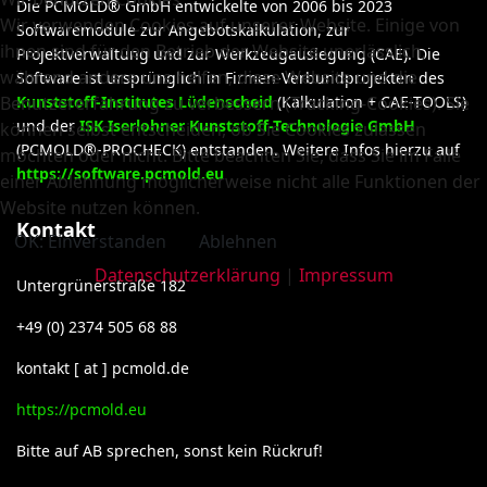
Die PCMOLD® GmbH entwickelte von 2006 bis 2023
Wir verwenden Cookies auf unserer Website. Einige von
Softwaremodule zur Angebotskalkulation, zur
ihnen sind für den Betrieb der Website unerlässlich,
Projektverwaltung und zur Werkzeugauslegung (CAE). Die
während andere uns helfen, diese Website und die
Software ist ursprünglich in Firmen-Verbundprojekten des
Benutzererfahrung zu verbessern (Tracking-Cookies). Sie
Kunststoff-Institutes Lüdenscheid
(Kalkulation + CAE-TOOLS)
und der
ISK Iserlohner Kunststoff-Technologie GmbH
können selbst entscheiden, ob Sie Cookies zulassen
(PCMOLD®-PROCHECK) entstanden. Weitere Infos hierzu auf
möchten oder nicht. Bitte beachten Sie, dass Sie im Falle
https://software.pcmold.eu
einer Ablehnung möglicherweise nicht alle Funktionen der
Website nutzen können.
Kontakt
OK: Einverstanden
Ablehnen
Datenschutzerklärung
|
Impressum
Untergrünerstraße 182
+49 (0) 2374 505 68 88
kontakt [ at ] pcmold.de
https://pcmold.eu
Bitte auf AB sprechen, sonst kein Rückruf!