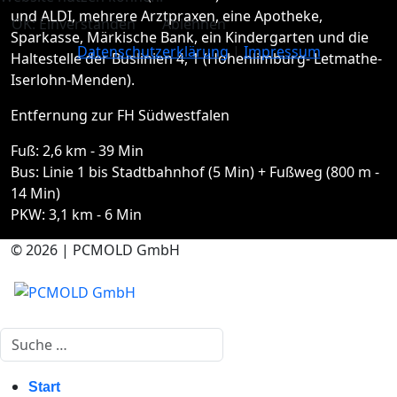
und ALDI, mehrere Arztpraxen, eine Apotheke,
OK: Einverstanden
Ablehnen
Sparkasse, Märkische Bank, ein Kindergarten und die
Datenschutzerklärung
|
Impressum
Haltestelle der Buslinien 4, 1 (Hohenlimburg- Letmathe-
Iserlohn-Menden).
Entfernung zur FH Südwestfalen
Fuß: 2,6 km - 39 Min
Bus: Linie 1 bis Stadtbahnhof (5 Min) + Fußweg (800 m -
14 Min)
PKW: 3,1 km - 6 Min
© 2026 | PCMOLD GmbH
Suchen
Start