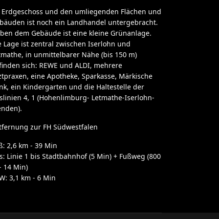
 Erdgeschoss und den umliegenden Flächen und
bäuden ist noch ein Landhandel untergebracht.
ben dem Gebäude ist eine kleine Grünanlage.
e Lage ist zentral zwischen Iserlohn und
tmathe, in unmittelbarer Nähe (bis 150 m)
finden sich: REWE und ALDI, mehrere
ztpraxen, eine Apotheke, Sparkasse, Märkische
nk, ein Kindergarten und die Haltestelle der
slinien 4, 1 (Hohenlimburg- Letmathe-Iserlohn-
nden).
tfernung zur FH Südwestfalen
ß: 2,6 km - 39 Min
s: Linie 1 bis Stadtbahnhof (5 Min) + Fußweg (800
- 14 Min)
W: 3,1 km - 6 Min