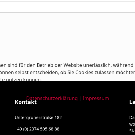
en sind für den Betrieb der Website unerlässlich, während 
nnen selbst entscheiden, ob Sie Cookies zulassen möchten od
ite nutzen können.
Datenschutzerklärung
|
Impressum
Kontakt
L
Untergrünerstraße 182
Da
wo
+49 (0) 2374 505 68 88
St