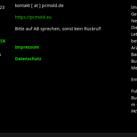
kontakt [ at ] pcmold.de
23
Im
Ge
https://pcmold.eu
Ne
Di
Bitte auf AB sprechen, sonst kein Rückruf!
Le
ISK
be
Impressum
Ar
s
Ba
Datenschutz
Bu
Me
En
Fu
Bu
m 
PK