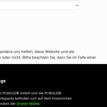
andere uns helfen, diese Website und die
er nicht. Bitte beachten Sie, dass Sie im Falle einer
age
s PCMOLD® GmbH und die PCMOLD®-
rkspaces befinden sich auf dem historischen
andort der
Grüner Mühle
.