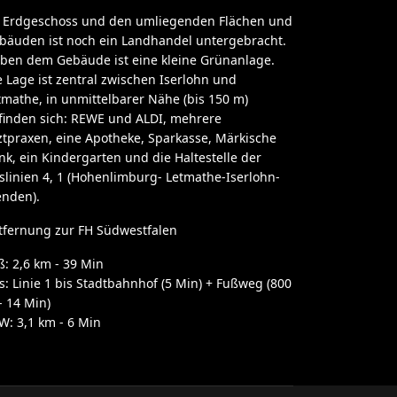
 Erdgeschoss und den umliegenden Flächen und
bäuden ist noch ein Landhandel untergebracht.
ben dem Gebäude ist eine kleine Grünanlage.
e Lage ist zentral zwischen Iserlohn und
tmathe, in unmittelbarer Nähe (bis 150 m)
finden sich: REWE und ALDI, mehrere
ztpraxen, eine Apotheke, Sparkasse, Märkische
nk, ein Kindergarten und die Haltestelle der
slinien 4, 1 (Hohenlimburg- Letmathe-Iserlohn-
nden).
tfernung zur FH Südwestfalen
ß: 2,6 km - 39 Min
s: Linie 1 bis Stadtbahnhof (5 Min) + Fußweg (800
- 14 Min)
W: 3,1 km - 6 Min