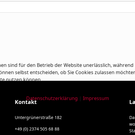
en sind für den Betrieb der Website unerlässlich, während 
nnen selbst entscheiden, ob Sie Cookies zulassen möchten od
ite nutzen können.
Datenschutzerklärung
|
Impressum
Kontakt
L
Untergrünerstraße 182
Da
wo
+49 (0) 2374 505 68 88
St