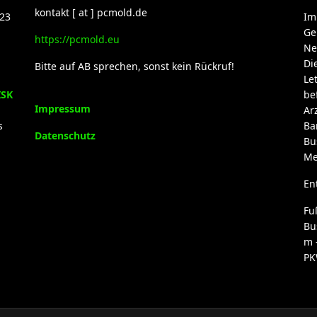
kontakt [ at ] pcmold.de
23
Im
Ge
https://pcmold.eu
Ne
Di
Bitte auf AB sprechen, sonst kein Rückruf!
Le
ISK
be
Impressum
Ar
s
Ba
Datenschutz
Bu
Me
En
Fu
Bu
m 
PK