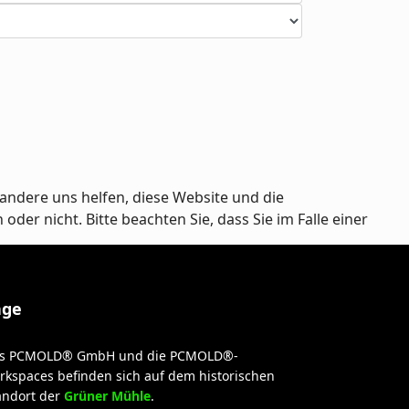
andere uns helfen, diese Website und die
er nicht. Bitte beachten Sie, dass Sie im Falle einer
age
s PCMOLD® GmbH und die PCMOLD®-
rkspaces befinden sich auf dem historischen
andort der
Grüner Mühle
.