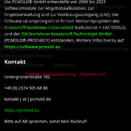
Die PCMOLD® GmbH entwickelte von 2006 bis 2023
Wir verwenden Cookies auf unserer Website. Einige von
Softwaremodule zur Angebotskalkulation, zur
ihnen sind für den Betrieb der Website unerlässlich,
Projektverwaltung und zur Werkzeugauslegung (CAE). Die
während andere uns helfen, diese Website und die
Software ist ursprünglich in Firmen-Verbundprojekten des
Benutzererfahrung zu verbessern (Tracking-Cookies). Sie
Kunststoff-Institutes Lüdenscheid
(Kalkulation + CAE-TOOLS)
und der
ISK Iserlohner Kunststoff-Technologie GmbH
können selbst entscheiden, ob Sie Cookies zulassen
(PCMOLD®-PROCHECK) entstanden. Weitere Infos hierzu auf
möchten oder nicht. Bitte beachten Sie, dass Sie im Falle
https://software.pcmold.eu
einer Ablehnung möglicherweise nicht alle Funktionen der
Website nutzen können.
Kontakt
OK: Einverstanden
Ablehnen
Datenschutzerklärung
|
Impressum
Untergrünerstraße 182
+49 (0) 2374 505 68 88
kontakt [ at ] pcmold.de
https://pcmold.eu
Bitte auf AB sprechen, sonst kein Rückruf!