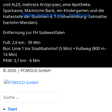
und ALDI, mehrere Arztpraxen, eine Apotheke,
OK: Einverstanden
Ablehnen
Sparkasse, Märkische Bank, ein Kindergarten und die
Datenschutzerklärung
|
Impressum
Haltestelle der Buslinien 4, 1 (Hohenlimburg- Letmathe-
Iserlohn-Menden).
Entfernung zur FH Südwestfalen
Fuß: 2,6 km - 39 Min
Bus: Linie 1 bis Stadtbahnhof (5 Min) + Fußweg (800 m -
14 Min)
PKW: 3,1 km - 6 Min
© 2026 | PCMOLD GmbH
Suchen
Start