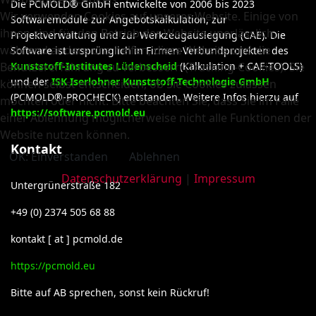
Die PCMOLD® GmbH entwickelte von 2006 bis 2023
Wir verwenden Cookies auf unserer Website. Einige von
Softwaremodule zur Angebotskalkulation, zur
ihnen sind für den Betrieb der Website unerlässlich,
Projektverwaltung und zur Werkzeugauslegung (CAE). Die
während andere uns helfen, diese Website und die
Software ist ursprünglich in Firmen-Verbundprojekten des
Benutzererfahrung zu verbessern (Tracking-Cookies). Sie
Kunststoff-Institutes Lüdenscheid
(Kalkulation + CAE-TOOLS)
und der
ISK Iserlohner Kunststoff-Technologie GmbH
können selbst entscheiden, ob Sie Cookies zulassen
(PCMOLD®-PROCHECK) entstanden. Weitere Infos hierzu auf
möchten oder nicht. Bitte beachten Sie, dass Sie im Falle
https://software.pcmold.eu
einer Ablehnung möglicherweise nicht alle Funktionen der
Website nutzen können.
Kontakt
OK: Einverstanden
Ablehnen
Datenschutzerklärung
|
Impressum
Untergrünerstraße 182
+49 (0) 2374 505 68 88
kontakt [ at ] pcmold.de
https://pcmold.eu
Bitte auf AB sprechen, sonst kein Rückruf!