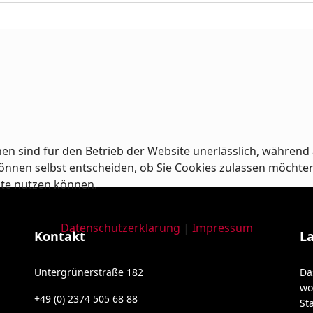
en sind für den Betrieb der Website unerlässlich, während 
nnen selbst entscheiden, ob Sie Cookies zulassen möchten od
ite nutzen können.
Datenschutzerklärung
|
Impressum
Kontakt
L
Untergrünerstraße 182
Da
wo
+49 (0) 2374 505 68 88
St