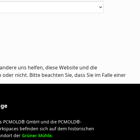
andere uns helfen, diese Website und die
er nicht. Bitte beachten Sie, dass Sie im Falle einer
age
s PCMOLD® GmbH und die PCMOLD®-
rkspaces befinden sich auf dem historischen
andort der
Grüner Mühle
.