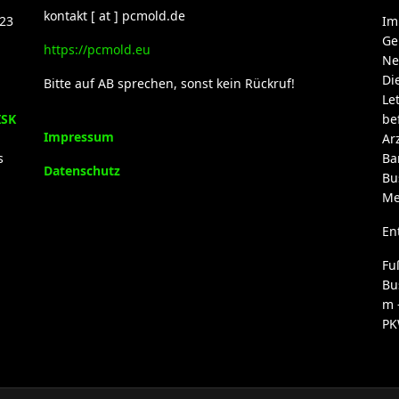
kontakt [ at ] pcmold.de
23
Im
Ge
https://pcmold.eu
Ne
Di
Bitte auf AB sprechen, sonst kein Rückruf!
Le
ISK
be
Impressum
Ar
s
Ba
Datenschutz
Bu
Me
En
Fu
Bu
m 
PK