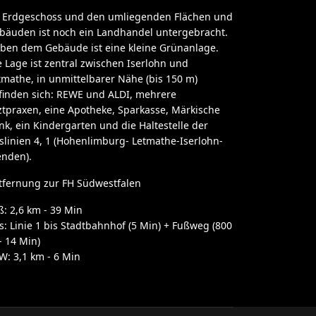
 Erdgeschoss und den umliegenden Flächen und
bäuden ist noch ein Landhandel untergebracht.
ben dem Gebäude ist eine kleine Grünanlage.
e Lage ist zentral zwischen Iserlohn und
tmathe, in unmittelbarer Nähe (bis 150 m)
finden sich: REWE und ALDI, mehrere
ztpraxen, eine Apotheke, Sparkasse, Märkische
nk, ein Kindergarten und die Haltestelle der
slinien 4, 1 (Hohenlimburg- Letmathe-Iserlohn-
nden).
tfernung zur FH Südwestfalen
ß: 2,6 km - 39 Min
s: Linie 1 bis Stadtbahnhof (5 Min) + Fußweg (800
- 14 Min)
W: 3,1 km - 6 Min