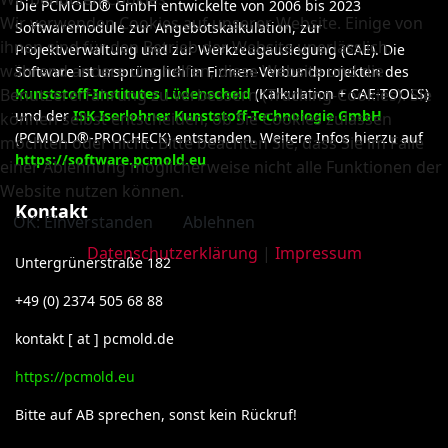
Die PCMOLD® GmbH entwickelte von 2006 bis 2023
Wir verwenden Cookies auf unserer Website. Einige von
Softwaremodule zur Angebotskalkulation, zur
ihnen sind für den Betrieb der Website unerlässlich,
Projektverwaltung und zur Werkzeugauslegung (CAE). Die
während andere uns helfen, diese Website und die
Software ist ursprünglich in Firmen-Verbundprojekten des
Benutzererfahrung zu verbessern (Tracking-Cookies). Sie
Kunststoff-Institutes Lüdenscheid
(Kalkulation + CAE-TOOLS)
und der
ISK Iserlohner Kunststoff-Technologie GmbH
können selbst entscheiden, ob Sie Cookies zulassen
(PCMOLD®-PROCHECK) entstanden. Weitere Infos hierzu auf
möchten oder nicht. Bitte beachten Sie, dass Sie im Falle
https://software.pcmold.eu
einer Ablehnung möglicherweise nicht alle Funktionen der
Website nutzen können.
Kontakt
OK: Einverstanden
Ablehnen
Datenschutzerklärung
|
Impressum
Untergrünerstraße 182
+49 (0) 2374 505 68 88
kontakt [ at ] pcmold.de
https://pcmold.eu
Bitte auf AB sprechen, sonst kein Rückruf!