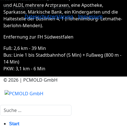
und ALDI, mehrere Arztpraxen, eine Apotheke,
OK: Einverstanden
Ablehnen
Sparkasse, Märkische Bank, ein Kindergarten und die
Datenschutzerklärung
|
Impressum
Haltestelle der Buslinien 4, 1 (Hohenlimburg- Letmathe-
Iserlohn-Menden).
Entfernung zur FH Südwestfalen
Fuß: 2,6 km - 39 Min
Bus: Linie 1 bis Stadtbahnhof (5 Min) + Fußweg (800 m -
14 Min)
PKW: 3,1 km - 6 Min
© 2026 | PCMOLD GmbH
Suchen
Start