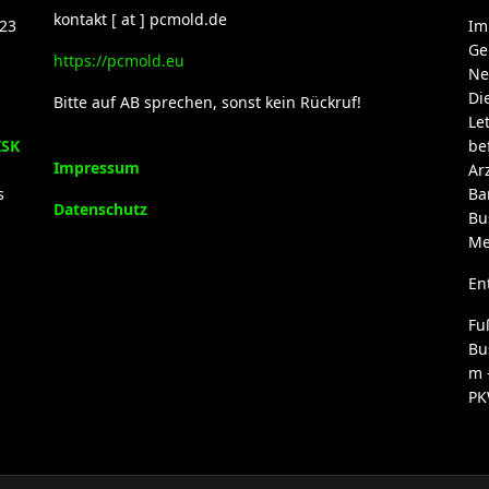
kontakt [ at ] pcmold.de
23
Im
Ge
https://pcmold.eu
Ne
Di
Bitte auf AB sprechen, sonst kein Rückruf!
Le
ISK
be
Impressum
Ar
s
Ba
Datenschutz
Bu
Me
En
Fu
Bu
m 
PK