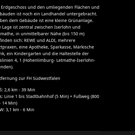
 Erdgeschoss und den umliegenden Flächen und
bäuden ist noch ein Landhandel untergebracht.
ben dem Gebäude ist eine kleine Grünanlage.
e Lage ist zentral zwischen Iserlohn und
tmathe, in unmittelbarer Nähe (bis 150 m)
finden sich: REWE und ALDI, mehrere
ztpraxen, eine Apotheke, Sparkasse, Märkische
nk, ein Kindergarten und die Haltestelle der
slinien 4, 1 (Hohenlimburg- Letmathe-Iserlohn-
nden).
tfernung zur FH Südwestfalen
ß: 2,6 km - 39 Min
s: Linie 1 bis Stadtbahnhof (5 Min) + Fußweg (800
- 14 Min)
W: 3,1 km - 6 Min