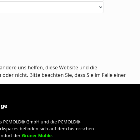
andere uns helfen, diese Website und die
er nicht. Bitte beachten Sie, dass Sie im Falle einer
age
s PCMOLD® GmbH und die PCMOLD®-
rkspaces befinden sich auf dem historischen
andort der
Grüner Mühle
.