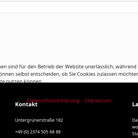
en sind für den Betrieb der Website unerlässlich, während 
nnen selbst entscheiden, ob Sie Cookies zulassen möchten od
ite nutzen können.
Datenschutzerklärung
|
Impressum
Kontakt
L
Untergrünerstraße 182
Da
wo
+49 (0) 2374 505 68 88
St