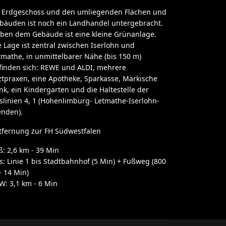
 Erdgeschoss und den umliegenden Flächen und
bäuden ist noch ein Landhandel untergebracht.
ben dem Gebäude ist eine kleine Grünanlage.
e Lage ist zentral zwischen Iserlohn und
tmathe, in unmittelbarer Nähe (bis 150 m)
finden sich: REWE und ALDI, mehrere
ztpraxen, eine Apotheke, Sparkasse, Märkische
nk, ein Kindergarten und die Haltestelle der
slinien 4, 1 (Hohenlimburg- Letmathe-Iserlohn-
nden).
tfernung zur FH Südwestfalen
ß: 2,6 km - 39 Min
s: Linie 1 bis Stadtbahnhof (5 Min) + Fußweg (800
- 14 Min)
W: 3,1 km - 6 Min