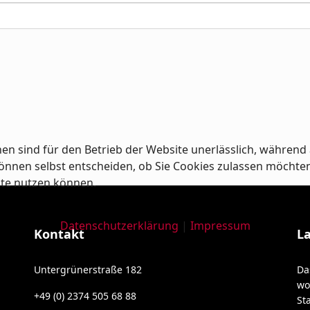
en sind für den Betrieb der Website unerlässlich, während 
nnen selbst entscheiden, ob Sie Cookies zulassen möchten od
ite nutzen können.
Datenschutzerklärung
|
Impressum
Kontakt
L
Untergrünerstraße 182
Da
wo
+49 (0) 2374 505 68 88
St