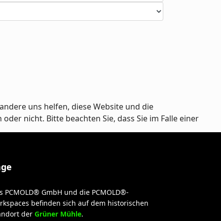
andere uns helfen, diese Website und die
er nicht. Bitte beachten Sie, dass Sie im Falle einer
age
s PCMOLD® GmbH und die PCMOLD®-
rkspaces befinden sich auf dem historischen
andort der
Grüner Mühle
.