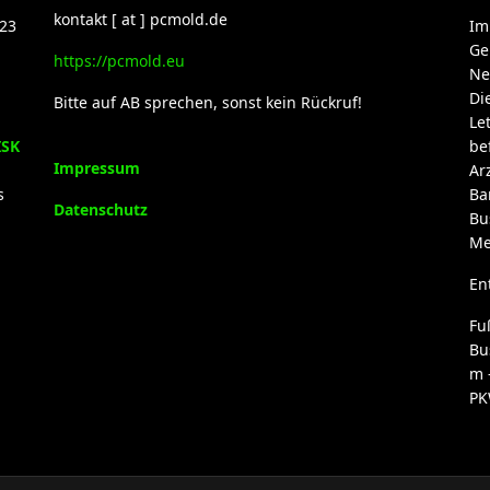
kontakt [ at ] pcmold.de
23
Im
Ge
https://pcmold.eu
Ne
Di
Bitte auf AB sprechen, sonst kein Rückruf!
Le
ISK
be
Impressum
Ar
s
Ba
Datenschutz
Bu
Me
En
Fu
Bu
m 
PK