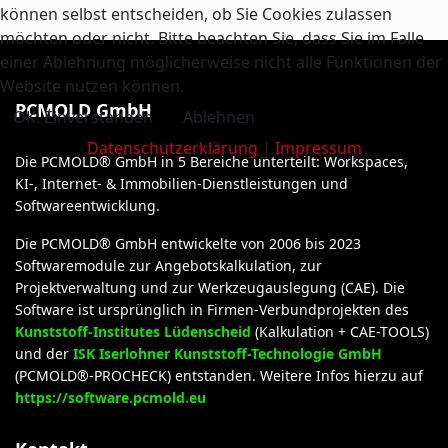
können selbst entscheiden, ob Sie Cookies zulassen
möchten oder nicht. Bitte beachten Sie, dass Sie im Falle
einer Ablehnung möglicherweise nicht alle Funktionen der
Website nutzen können.
PCMOLD GmbH
OK: Einverstanden
Ablehnen
Datenschutzerklärung
|
Impressum
Die PCMOLD® GmbH in 5 Bereiche unterteilt: Workspaces,
KI-, Internet- & Immobilien-Dienstleistungen und
Softwareentwicklung.
Die PCMOLD® GmbH entwickelte von 2006 bis 2023
Softwaremodule zur Angebotskalkulation, zur
Projektverwaltung und zur Werkzeugauslegung (CAE). Die
Software ist ursprünglich in Firmen-Verbundprojekten des
Kunststoff-Institutes Lüdenscheid
(Kalkulation + CAE-TOOLS)
und der
ISK Iserlohner Kunststoff-Technologie GmbH
(PCMOLD®-PROCHECK) entstanden. Weitere Infos hierzu auf
https://software.pcmold.eu