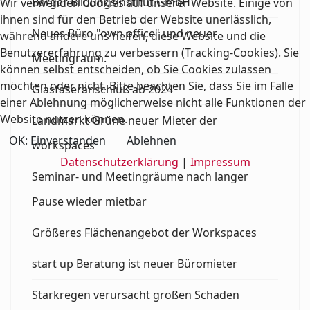
Berger Bildungsinstitut GmbH
Wir verwenden Cookies auf unserer Website. Einige von
ihnen sind für den Betrieb der Website unerlässlich,
Neues Büro "own office" und neuer
während andere uns helfen, diese Website und die
Benutzererfahrung zu verbessern (Tracking-Cookies). Sie
Meetingraum.
können selbst entscheiden, ob Sie Cookies zulassen
möchten oder nicht. Bitte beachten Sie, dass Sie im Falle
Glasfaseranschluß ab 2024
einer Ablehnung möglicherweise nicht alle Funktionen der
Website nutzen können.
Landmarkt Grüne neuer Mieter der
OK: Einverstanden
Ablehnen
workspaces
Datenschutzerklärung
|
Impressum
Seminar- und Meetingräume nach langer
Pause wieder mietbar
Größeres Flächenangebot der Workspaces
start up Beratung ist neuer Büromieter
Starkregen verursacht großen Schaden