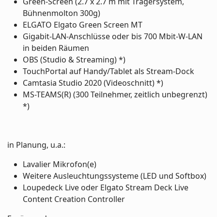
Green-Screen (2.7 x 2.7 m mit Trägersystem,
Bühnenmolton 300g)
ELGATO Elgato Green Screen MT
Gigabit-LAN-Anschlüsse oder bis 700 Mbit-W-LAN
in beiden Räumen
OBS (Studio & Streaming) *)
TouchPortal auf Handy/Tablet als Stream-Dock
Camtasia Studio 2020 (Videoschnitt) *)
MS-TEAMS(R) (300 Teilnehmer, zeitlich unbegrenzt)
*)
in Planung, u.a.:
Lavalier Mikrofon(e)
Weitere Ausleuchtungssysteme (LED und Softbox)
Loupedeck Live oder Elgato Stream Deck Live
Content Creation Controller