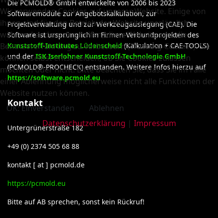
Die PCMOLD® GmbH entwickelte von 2006 bis 2023
Wir verwenden Cookies auf unserer Website. Einige von
Softwaremodule zur Angebotskalkulation, zur
ihnen sind für den Betrieb der Website unerlässlich,
Projektverwaltung und zur Werkzeugauslegung (CAE). Die
während andere uns helfen, diese Website und die
Software ist ursprünglich in Firmen-Verbundprojekten des
Benutzererfahrung zu verbessern (Tracking-Cookies). Sie
Kunststoff-Institutes Lüdenscheid
(Kalkulation + CAE-TOOLS)
und der
ISK Iserlohner Kunststoff-Technologie GmbH
können selbst entscheiden, ob Sie Cookies zulassen
(PCMOLD®-PROCHECK) entstanden. Weitere Infos hierzu auf
möchten oder nicht. Bitte beachten Sie, dass Sie im Falle
https://software.pcmold.eu
einer Ablehnung möglicherweise nicht alle Funktionen der
Website nutzen können.
Kontakt
OK: Einverstanden
Ablehnen
Datenschutzerklärung
|
Impressum
Untergrünerstraße 182
+49 (0) 2374 505 68 88
kontakt [ at ] pcmold.de
https://pcmold.eu
Bitte auf AB sprechen, sonst kein Rückruf!