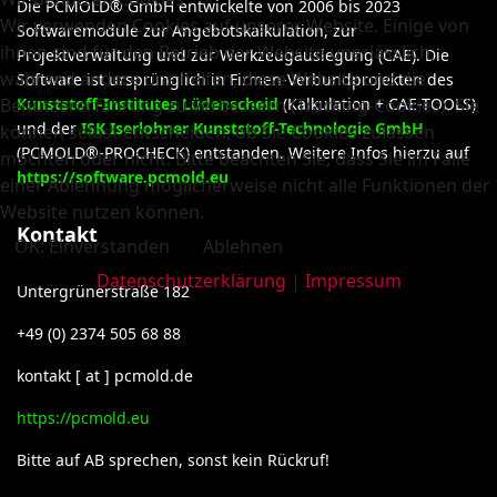
Die PCMOLD® GmbH entwickelte von 2006 bis 2023
Wir verwenden Cookies auf unserer Website. Einige von
Softwaremodule zur Angebotskalkulation, zur
ihnen sind für den Betrieb der Website unerlässlich,
Projektverwaltung und zur Werkzeugauslegung (CAE). Die
während andere uns helfen, diese Website und die
Software ist ursprünglich in Firmen-Verbundprojekten des
Benutzererfahrung zu verbessern (Tracking-Cookies). Sie
Kunststoff-Institutes Lüdenscheid
(Kalkulation + CAE-TOOLS)
und der
ISK Iserlohner Kunststoff-Technologie GmbH
können selbst entscheiden, ob Sie Cookies zulassen
(PCMOLD®-PROCHECK) entstanden. Weitere Infos hierzu auf
möchten oder nicht. Bitte beachten Sie, dass Sie im Falle
https://software.pcmold.eu
einer Ablehnung möglicherweise nicht alle Funktionen der
Website nutzen können.
Kontakt
OK: Einverstanden
Ablehnen
Datenschutzerklärung
|
Impressum
Untergrünerstraße 182
+49 (0) 2374 505 68 88
kontakt [ at ] pcmold.de
https://pcmold.eu
Bitte auf AB sprechen, sonst kein Rückruf!