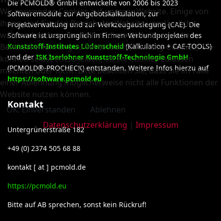
Die PCMOLD® GmbH entwickelte von 2006 bis 2023
Wir verwenden Cookies auf unserer Website. Einige von
Softwaremodule zur Angebotskalkulation, zur
ihnen sind für den Betrieb der Website unerlässlich,
Projektverwaltung und zur Werkzeugauslegung (CAE). Die
während andere uns helfen, diese Website und die
Software ist ursprünglich in Firmen-Verbundprojekten des
Benutzererfahrung zu verbessern (Tracking-Cookies). Sie
Kunststoff-Institutes Lüdenscheid
(Kalkulation + CAE-TOOLS)
und der
ISK Iserlohner Kunststoff-Technologie GmbH
können selbst entscheiden, ob Sie Cookies zulassen
(PCMOLD®-PROCHECK) entstanden. Weitere Infos hierzu auf
möchten oder nicht. Bitte beachten Sie, dass Sie im Falle
https://software.pcmold.eu
einer Ablehnung möglicherweise nicht alle Funktionen der
Website nutzen können.
Kontakt
OK: Einverstanden
Ablehnen
Datenschutzerklärung
|
Impressum
Untergrünerstraße 182
+49 (0) 2374 505 68 88
kontakt [ at ] pcmold.de
https://pcmold.eu
Bitte auf AB sprechen, sonst kein Rückruf!