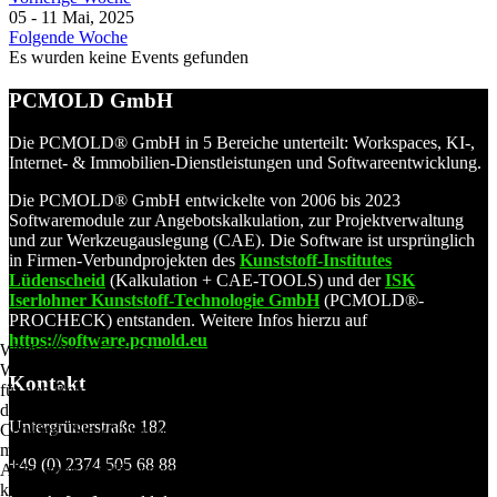
05 - 11 Mai, 2025
Folgende Woche
Es wurden keine Events gefunden
PCMOLD GmbH
Die PCMOLD® GmbH in 5 Bereiche unterteilt: Workspaces, KI-,
Internet- & Immobilien-Dienstleistungen und Softwareentwicklung.
Die PCMOLD® GmbH entwickelte von 2006 bis 2023
Softwaremodule zur Angebotskalkulation, zur Projektverwaltung
und zur Werkzeugauslegung (CAE). Die Software ist ursprünglich
in Firmen-Verbundprojekten des
Kunststoff-Institutes
Lüdenscheid
(Kalkulation + CAE-TOOLS) und der
ISK
Iserlohner Kunststoff-Technologie GmbH
(PCMOLD®-
PROCHECK) entstanden. Weitere Infos hierzu auf
https://software.pcmold.eu
Wir benutzen Cookies
Wir verwenden Cookies auf unserer Website. Einige von ihnen sind
Kontakt
für den Betrieb der Website unerlässlich, während andere uns helfen,
diese Website und die Benutzererfahrung zu verbessern (Tracking-
Untergrünerstraße 182
Cookies). Sie können selbst entscheiden, ob Sie Cookies zulassen
möchten oder nicht. Bitte beachten Sie, dass Sie im Falle einer
+49 (0) 2374 505 68 88
Ablehnung möglicherweise nicht alle Funktionen der Website nutzen
können.