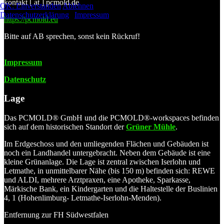
kontakt [ at ] pcmold.de
OK: Einverstanden
Ablehnen
Datenschutzerklärung
|
Impressum
https://pcmold.eu
Bitte auf AB sprechen, sonst kein Rückruf!
Impressum
Datenschutz
Lage
Das PCMOLD® GmbH und die PCMOLD®-workspaces befinden
sich auf dem historischen Standort der
Grüner Mühle
.
Im Erdgeschoss und den umliegenden Flächen und Gebäuden ist
noch ein Landhandel untergebracht. Neben dem Gebäude ist eine
kleine Grünanlage. Die Lage ist zentral zwischen Iserlohn und
Letmathe, in unmittelbarer Nähe (bis 150 m) befinden sich: REWE
und ALDI, mehrere Arztpraxen, eine Apotheke, Sparkasse,
Märkische Bank, ein Kindergarten und die Haltestelle der Buslinien
4, 1 (Hohenlimburg- Letmathe-Iserlohn-Menden).
Entfernung zur FH Südwestfalen