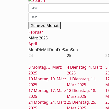
Gehe zu Monat
Februar
März 2025
April
Mon
Die
Mit
Don
Fre
Sam
Son
24
25
2
3
Montag, 3. März
4
Dienstag, 4. März
5
2025
2025
2
10
Montag, 10. März
11
Dienstag, 11.
1
2025
März 2025
M
17
Montag, 17. März
18
Dienstag, 18.
1
2025
März 2025
M
24
Montag, 24. März
25
Dienstag, 25.
2
2025
März 2025
M