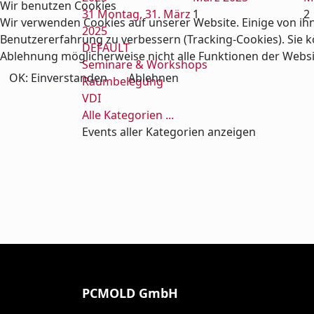
Wir benutzen Cookies
31
Montag, 31. März
1
2
Wir verwenden Cookies auf unserer Website. Einige von ihn
2025
Benutzererfahrung zu verbessern (Tracking-Cookies). Sie kö
DEFAULT
Ablehnung möglicherweise nicht alle Funktionen der Webs
Seminare & Workshops
OK: Einverstanden
Ablehnen
Raumbelegung
VDI
Alle Kategorien ...
Events aller Kategorien anzeigen
PCMOLD GmbH