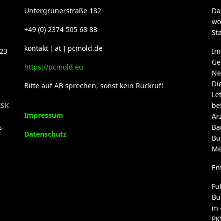
Untergrünerstraße 182
Da
wo
+49 (0) 2374 505 68 88
St
kontakt [ at ] pcmold.de
23
Im
Ge
https://pcmold.eu
Ne
Di
Bitte auf AB sprechen, sonst kein Rückruf!
Le
ISK
be
Impressum
Ar
s
Ba
Datenschutz
Bu
Me
En
Fu
Bu
m 
PK