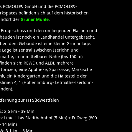
s PCMOLD® GmbH und die PCMOLD®-
rkspaces befinden sich auf dem historischen
andort der
Grüner Mühle
.
 Erdgeschoss und den umliegenden Flächen und
bäuden ist noch ein Landhandel untergebracht.
ben dem Gebäude ist eine kleine Grünanlage.
e Lage ist zentral zwischen Iserlohn und
tmathe, in unmittelbarer Nähe (bis 150 m)
finden sich: REWE und ALDI, mehrere
ztpraxen, eine Apotheke, Sparkasse, Märkische
nk, ein Kindergarten und die Haltestelle der
slinien 4, 1 (Hohenlimburg- Letmathe-Iserlohn-
nden).
tfernung zur FH Südwestfalen
ß: 2,6 km - 39 Min
s: Linie 1 bis Stadtbahnhof (5 Min) + Fußweg (800
- 14 Min)
W: 3,1 km - 6 Min