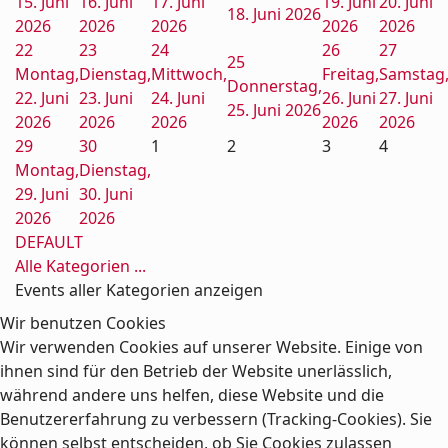
15. Juni
16. Juni
17. Juni
19. Juni
20. Juni
18. Juni 2026
2026
2026
2026
2026
2026
22
23
24
26
27
25
Montag,
Dienstag,
Mittwoch,
Freitag,
Samstag
Donnerstag,
22. Juni
23. Juni
24. Juni
26. Juni
27. Juni
25. Juni 2026
2026
2026
2026
2026
2026
29
30
1
2
3
4
Montag,
Dienstag,
29. Juni
30. Juni
2026
2026
DEFAULT
Alle Kategorien ...
Events aller Kategorien anzeigen
Wir benutzen Cookies
Wir verwenden Cookies auf unserer Website. Einige von
ihnen sind für den Betrieb der Website unerlässlich,
während andere uns helfen, diese Website und die
Benutzererfahrung zu verbessern (Tracking-Cookies). Sie
können selbst entscheiden, ob Sie Cookies zulassen