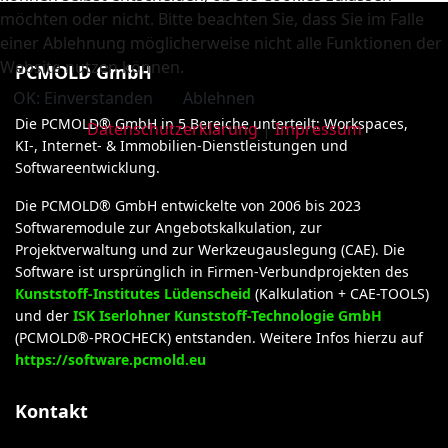
möchten oder nicht. Bitte beachten Sie, dass Sie im Falle
einer Ablehnung möglicherweise nicht alle Funktionen der
Website nutzen können.
PCMOLD GmbH
OK: Einverstanden
Ablehnen
Die PCMOLD® GmbH in 5 Bereiche unterteilt: Workspaces,
Datenschutzerklärung
|
Impressum
KI-, Internet- & Immobilien-Dienstleistungen und
Softwareentwicklung.
Die PCMOLD® GmbH entwickelte von 2006 bis 2023
Softwaremodule zur Angebotskalkulation, zur
Projektverwaltung und zur Werkzeugauslegung (CAE). Die
Software ist ursprünglich in Firmen-Verbundprojekten des
Kunststoff-Institutes Lüdenscheid
(Kalkulation + CAE-TOOLS)
und der
ISK Iserlohner Kunststoff-Technologie GmbH
(PCMOLD®-PROCHECK) entstanden. Weitere Infos hierzu auf
https://software.pcmold.eu
Kontakt