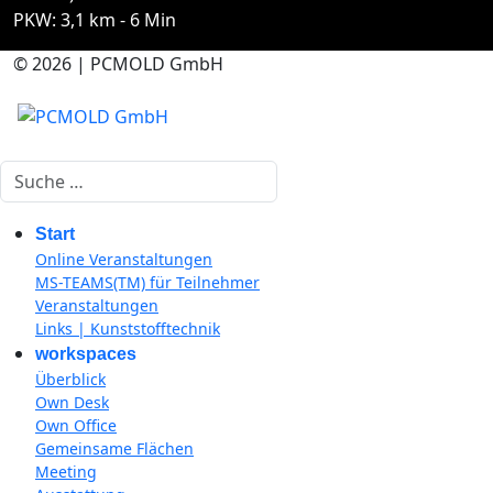
PKW: 3,1 km - 6 Min
© 2026 | PCMOLD GmbH
Suchen
Start
Online Veranstaltungen
MS-TEAMS(TM) für Teilnehmer
Veranstaltungen
Links | Kunststofftechnik
workspaces
Überblick
Own Desk
Own Office
Gemeinsame Flächen
Meeting