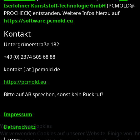
Iserlohner Kunststoff-Technologie GmbH
(PCMOLD®-
PROCHECK) entstanden. Weitere Infos hierzu auf
https://software.pcmold.eu
Kontakt
Untergrünerstraße 182
+49 (0) 2374 505 68 88
kontakt [ at ] pcmold.de
https://pcmold.eu
Bitte auf AB sprechen, sonst kein Rückruf!
Impressum
Wir benutzen Cookies
Datenschutz
Wir verwenden Cookies auf unserer Website. Einige von ih
Lage