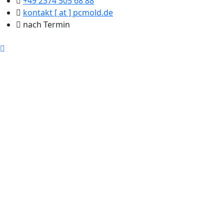
+49 2374 505 68 88
kontakt [ at ] pcmold.de
nach Termin