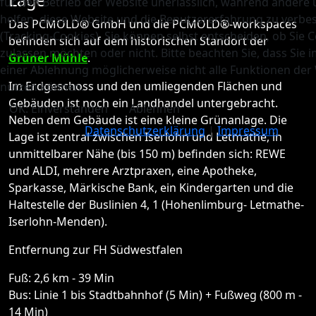
für den Betrieb der Website unerlässlich, während andere 
helfen, diese Website und die Benutzererfahrung zu verbe
Das PCMOLD® GmbH und die PCMOLD®-workspaces
(Tracking-Cookies). Sie können selbst entscheiden, ob Sie 
befinden sich auf dem historischen Standort der
zulassen möchten oder nicht. Bitte beachten Sie, dass Sie i
Grüner Mühle
.
einer Ablehnung möglicherweise nicht alle Funktionen der
Im Erdgeschoss und den umliegenden Flächen und
nutzen können.
Gebäuden ist noch ein Landhandel untergebracht.
OK: Einverstanden
Ablehnen
Neben dem Gebäude ist eine kleine Grünanlage. Die
Datenschutzerklärung
|
Impressum
Lage ist zentral zwischen Iserlohn und Letmathe, in
unmittelbarer Nähe (bis 150 m) befinden sich: REWE
und ALDI, mehrere Arztpraxen, eine Apotheke,
Sparkasse, Märkische Bank, ein Kindergarten und die
Haltestelle der Buslinien 4, 1 (Hohenlimburg- Letmathe-
Iserlohn-Menden).
Entfernung zur FH Südwestfalen
Fuß: 2,6 km - 39 Min
Bus: Linie 1 bis Stadtbahnhof (5 Min) + Fußweg (800 m -
14 Min)